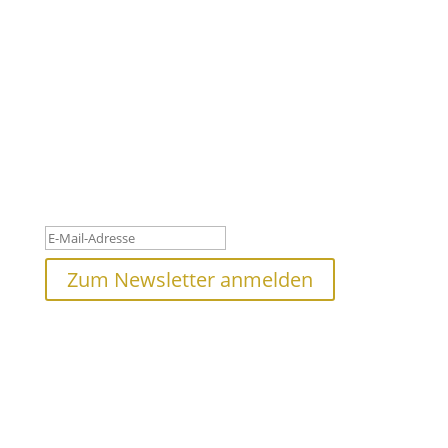
Newsletter
#leuchtturm - Für den Aufbruch im Oberpinzgau
Bleibe auf dem Laufenden, jetzt anmelden und nichts mehr
verpassen!
Danke für deine Anmeldung! Bitte
überprüfe deinen Posteingang.
Zum Newsletter anmelden