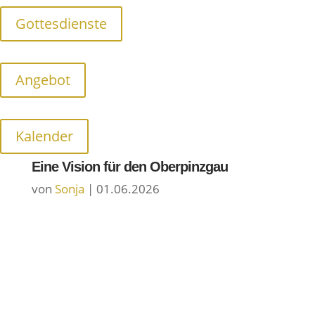
Gottesdienste
Junge Menschen und ihr Smartphone –
Wie hat Gott da Platz?
von
Sonja
|
29.06.2026
Angebot
Kalender
Eine Vision für den Oberpinzgau
von
Sonja
|
01.06.2026