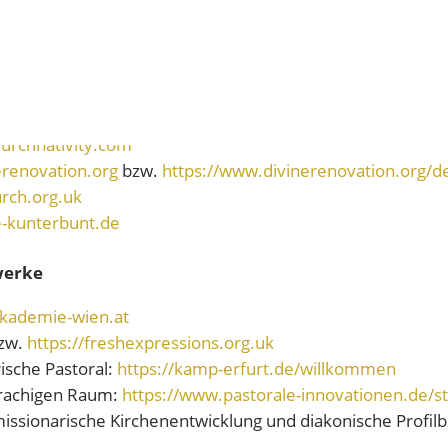
ish.com
urchnativity.com
erenovation.org
bzw.
https://www.divinerenovation.org/
rch.org.uk
e-kunterbunt.de
werke
akademie-wien.at
zw.
https://freshexpressions.org.uk
rische Pastoral:
https://kamp-erfurt.de/willkommen
prachigen Raum:
https://www.pastorale-innovationen.de/st
missionarische Kirchenentwicklung und diakonische Profilbil