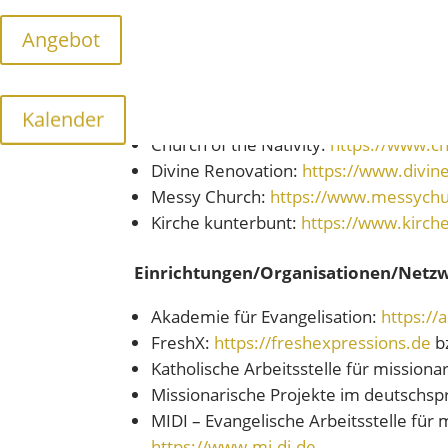
Angebot
Kirchen/Gemeinden
Kalender
Rebuiltparish:
https://www.rebuiltpar
Church of the Nativity:
https://www.ch
Divine Renovation:
https://www.divin
Messy Church:
https://www.messychu
Kirche kunterbunt:
https://www.kirch
Einrichtungen/Organisationen/Netz
Akademie für Evangelisation:
https://
FreshX:
https://freshexpressions.de
b
Katholische Arbeitsstelle für missiona
Missionarische Projekte im deutschs
MIDI – Evangelische Arbeitsstelle für 
https://www.mi-di.de