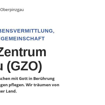
m Oberpinzgau
BENSVERMITTLUNG,
NGEMEINSCHAFT
 Zentrum
u (GZO)
chen mit Gott in Berührung
ngen pflegen. Wir träumen von
ser Land.