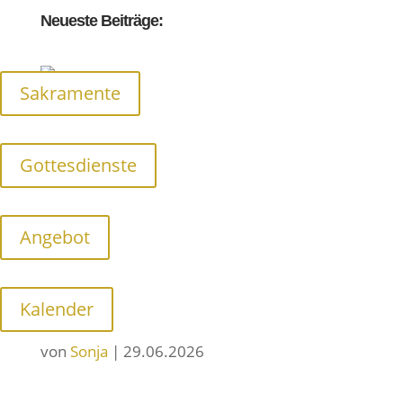
Neueste Beiträge:
Sakramente
Was wir uns wünschen
von
Sonja
|
02.08.2026
Gottesdienste
Angebot
Junge Menschen und ihr Smartphone –
Kalender
Wie hat Gott da Platz?
von
Sonja
|
29.06.2026