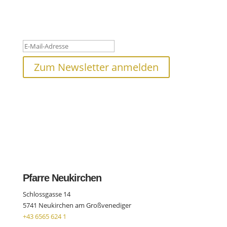
verpassen!
Danke für deine Anmeldung! Bitte
überprüfe deinen Posteingang.
Zum Newsletter anmelden
Pfarre Neukirchen
Schlossgasse 14
5741 Neukirchen am Großvenediger
+43 6565 624 1