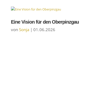
Eine Vision für den Oberpinzgau
von
Sonja
|
01.06.2026
Newsletter
#leuchtturm - Für den Aufbruch im Oberpinzgau
Bleibe auf dem Laufenden, jetzt anmelden und nichts mehr