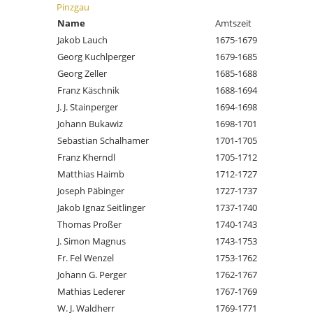
Pinzgau
Name
Amtszeit
Jakob Lauch
1675-1679
Georg Kuchlperger
1679-1685
Georg Zeller
1685-1688
Franz Käschnik
1688-1694
J. J. Stainperger
1694-1698
Johann Bukawiz
1698-1701
Sebastian Schalhamer
1701-1705
Franz Kherndl
1705-1712
Matthias Haimb
1712-1727
Joseph Päbinger
1727-1737
Jakob Ignaz Seitlinger
1737-1740
Thomas Proßer
1740-1743
J. Simon Magnus
1743-1753
Fr. Fel Wenzel
1753-1762
Johann G. Perger
1762-1767
Mathias Lederer
1767-1769
W. J. Waldherr
1769-1771