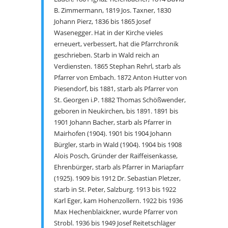
B. Zimmermann, 1819 Jos. Taxner, 1830
Johann Pierz, 1836 bis 1865 Josef
Wasenegger. Hat in der Kirche vieles
erneuert, verbessert, hat die Pfarrchronik
geschrieben. Starb in Wald reich an
Verdiensten. 1865 Stephan Rehrl, starb als
Pfarrer von Embach. 1872 Anton Hutter von
Piesendorf, bis 1881, starb als Pfarrer von
St. Georgen i.P. 1882 Thomas Schößwender,
geboren in Neukirchen, bis 1891. 1891 bis
1901 Johann Bacher, starb als Pfarrer in
Mairhofen (1904). 1901 bis 1904 Johann
Bürgler, starb in Wald (1904). 1904 bis 1908
Alois Posch, Gründer der Raiffeisenkasse,
Ehrenbürger, starb als Pfarrer in Mariapfarr
(1925). 1909 bis 1912 Dr. Sebastian Pletzer,
starb in St. Peter, Salzburg. 1913 bis 1922
Karl Eger, kam Hohenzollern. 1922 bis 1936
Max Hechenblaickner, wurde Pfarrer von
Strobl. 1936 bis 1949 Josef Reitetschläger