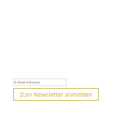
Newsletter
#leuchtturm - Für den Aufbruch im Oberpinzgau
Bleibe auf dem Laufenden, jetzt anmelden und nichts mehr
verpassen!
Danke für deine Anmeldung! Bitte
überprüfe deinen Posteingang.
Zum Newsletter anmelden