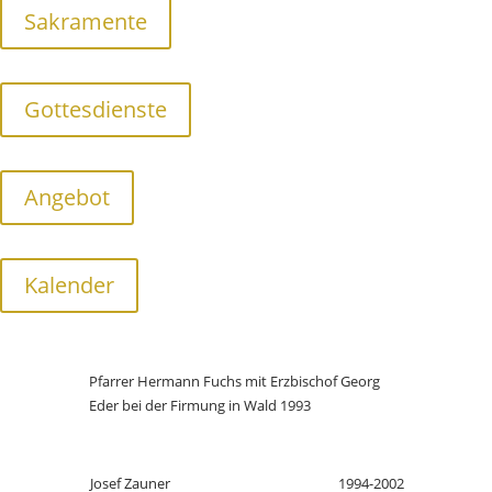
Primizbild Staudacher (3)
Sakramente
Ludwig Angerer
1976-1990
Gottesdienste
Mit Erzbischo Karl Berg 1983
Angebot
Josef Hermann Fuchs1990-1994
Kalender
Pfarrer Hermann Fuchs mit Erzbischof Georg
Eder bei der Firmung in Wald 1993
Josef Zauner
1994-2002