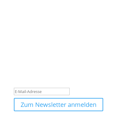
Newsletter
#leuchtturm - Für den Aufbruch im Oberpinzgau
Bleibe auf dem Laufenden, jetzt anmelden und
nichts mehr verpassen!
Danke für deine Anmeldung!
Bitte überprüfe deinen
Posteingang.
Zum Newsletter anmelden