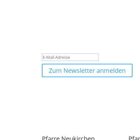
Newsletter
#leuchtturm - Für den Aufbruch im Oberpinz
Bleibe auf dem Laufenden, jetzt anmelden un
Danke für deine Anmeldun
Zum Newsletter anmelden
Pfarre Neukirchen
Pfa