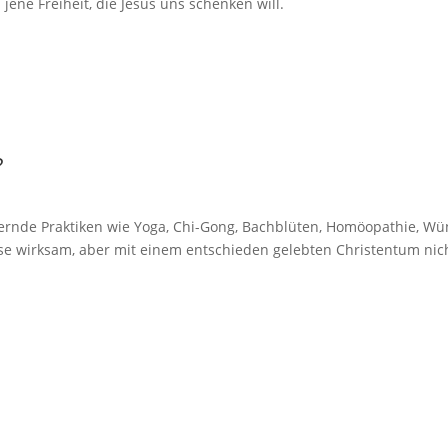
n jene Freiheit, die Jesus uns schenken will.
?
ernde Praktiken wie Yoga, Chi-Gong, Bachblüten, Homöopathie, Wü
ise wirksam, aber mit einem entschieden gelebten Christentum nic