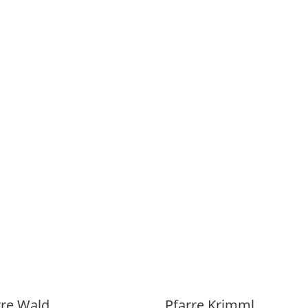
gau
d nichts mehr verpassen!
g! Bitte überprüfe deinen Posteing
rre Wald
Pfarre Krimml