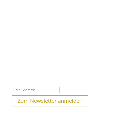
Newsletter
#leuchtturm - Für den Aufbruch im Oberpinzgau
Bleibe auf dem Laufenden, jetzt anmelden und nichts mehr
verpassen!
Danke für deine Anmeldung! Bitte
überprüfe deinen Posteingang.
Zum Newsletter anmelden