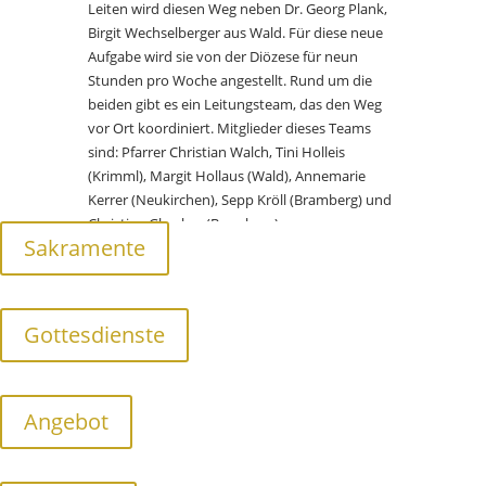
Leiten wird diesen Weg neben Dr. Georg Plank,
Birgit Wechselberger aus Wald. Für diese neue
Aufgabe wird sie von der Diözese für neun
Stunden pro Woche angestellt. Rund um die
beiden gibt es ein Leitungsteam, das den Weg
vor Ort koordiniert. Mitglieder dieses Teams
sind: Pfarrer Christian Walch, Tini Holleis
(Krimml), Margit Hollaus (Wald), Annemarie
Kerrer (Neukirchen), Sepp Kröll (Bramberg) und
Christian Glarcher (Bramberg).
Sakramente
Bitte um dein Gebet, um dein offenes Herz, um
dein Mitgehen, um deinen positiv kritischen
Geist und „um jenen Vorschuss an Sympathie,
Gottesdienste
ohne den es kein Verstehen gibt.“ (Papst
Benedikt XVI.) Schöne Traditionen und auch das
Neue braucht Freunde.
Angebot
Mögen durch diesen Weg immer mehr
Menschen die Liebe Gottes in ihrem Leben
erfahren!